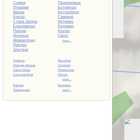
София
Панагюрище
Пловдив
Ботевград
Варна
Костинброд
Бургас
Самоков
Стара Загора
Ихтиман
Благоевград
Радомир
Перник
Разлог
Дупница
Своге
Момчилград
още...
Пирдоп
Златица
Албена
Несебър
Златни пясъци
Созопол
Свети Влас
Приморско
Слънчев бряг
Обзор
още...
Банско
Боровец
Пампорово
още...