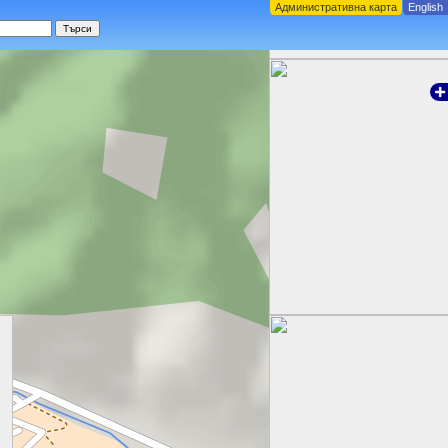
Административна карта
English