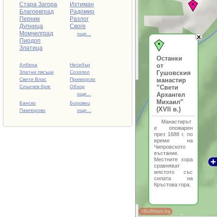
Стара Загора
Ихтиман
Благоевград
Радомир
Перник
Разлог
Дупница
Своге
Момчилград
още...
Пирдоп
Златица
Останки
Албена
Несебър
от
Златни пясъци
Созопол
Гушовския
Свети Влас
Приморско
манастир
Слънчев бряг
Обзор
”Свети
още...
Архангел
Михаил”
Банско
Боровец
(XVII в.)
Пампорово
още...
Манастирът
е опожарен
през 1688 г. по
време на
Чипровското
въстание.
Местните хора
сравняват
мястото със
силата на
Кръстова гора.
©BulMaps.bg