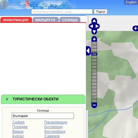
English
ИНФОРМАЦИЯ
МАРШРУТИ
СЕЛИЩА
ТУРИСТИЧЕСКИ ОБЕКТИ
Селища
София
Панагюрище
Пловдив
Ботевград
Варна
Костинброд
Бургас
Самоков