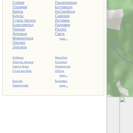
София
Панагюрище
Пловдив
Ботевград
Варна
Костинброд
Бургас
Самоков
Стара Загора
Ихтиман
Благоевград
Радомир
Перник
Разлог
Дупница
Своге
Момчилград
още...
Пирдоп
Златица
Албена
Несебър
Златни пясъци
Созопол
Свети Влас
Приморско
Слънчев бряг
Обзор
още...
Банско
Боровец
Пампорово
още...