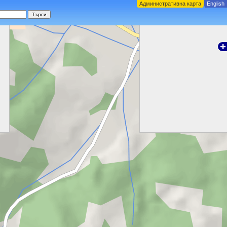
Административна карта
English