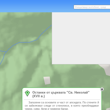
Останки от църквата ”Св. Николай”
(ХVІІ в.)
Запазени са основите и част от апсидата. По стените й
се забелязват следи от стенописи, в която преобладават
черни, сиви, бели и червени багри.