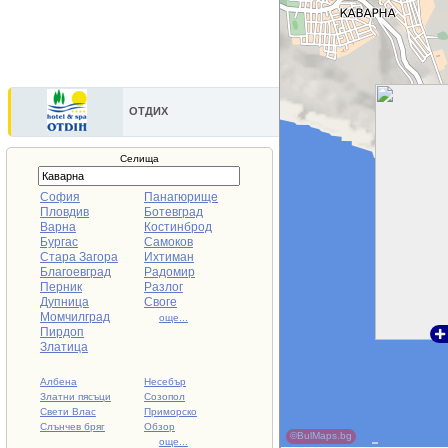
ОТДИХ
Селища
София
Панагюрище
Пловдив
Ботевград
Варна
Костинброд
Бургас
Самоков
Стара Загора
Ихтиман
Благоевград
Радомир
Перник
Разлог
Дупница
Своге
Момчилград
още...
Пирдоп
Златица
Албена
Несебър
Златни пясъци
Созопол
Свети Влас
Приморско
Слънчев бряг
Обзор
©BulMaps.bg
още...