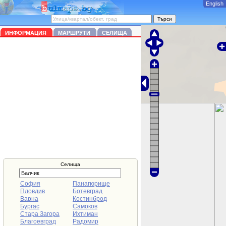
English
ИНФОРМАЦИЯ
МАРШРУТИ
СЕЛИЩА
Селища
София
Панагюрище
Пловдив
Ботевград
Варна
Костинброд
Бургас
Самоков
Стара Загора
Ихтиман
Благоевград
Радомир