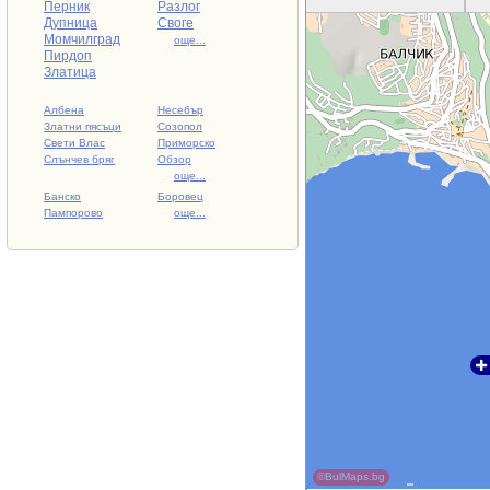
Перник
Разлог
Дупница
Своге
Момчилград
още...
Пирдоп
Златица
Албена
Несебър
Златни пясъци
Созопол
Свети Влас
Приморско
Слънчев бряг
Обзор
още...
Банско
Боровец
Пампорово
още...
©BulMaps.bg