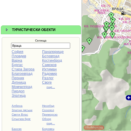
ТУРИСТИЧЕСКИ ОБЕКТИ
Селища
София
Панагюрище
Пловдив
Ботевград
Варна
Костинброд
Бургас
Самоков
Стара Загора
Ихтиман
Благоевград
Радомир
Перник
Разлог
Дупница
Своге
Момчилград
още...
Пирдоп
Златица
Албена
Несебър
Златни пясъци
Созопол
Свети Влас
Приморско
Слънчев бряг
Обзор
още...
©BulMaps.bg
Банско
Боровец