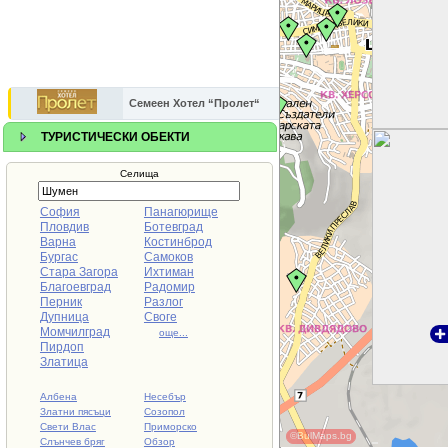
Семеен Хотел “Пролет“
ТУРИСТИЧЕСКИ ОБЕКТИ
Селища
София
Панагюрище
Пловдив
Ботевград
Варна
Костинброд
Бургас
Самоков
Стара Загора
Ихтиман
Благоевград
Радомир
Перник
Разлог
Дупница
Своге
Момчилград
още...
Пирдоп
Златица
Албена
Несебър
Златни пясъци
Созопол
Свети Влас
Приморско
©BulMaps.bg
Слънчев бряг
Обзор