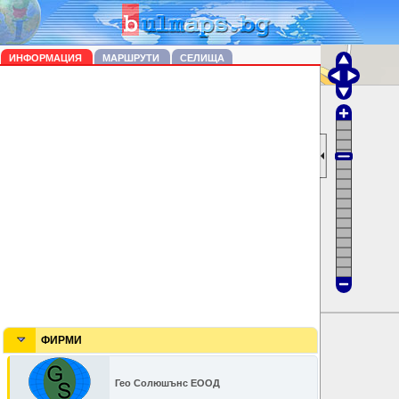
ИНФОРМАЦИЯ
МАРШРУТИ
СЕЛИЩА
ФИРМИ
Гео Солюшънс ЕООД