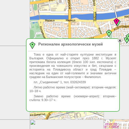
Регионален археологически музей
Това е една от най-старите културни институции в
България. Официално е открит през 1882 г. Музеят
притежава богата колекция (близо 100 хил. експоната) с
произведения на човешкото изкуство и бит, свързани с
историята на Пловдивска област и град Пловдив –
наследник на един от най-големите и значими антични
градове на Балканския полуостров – Филипопол.
пл. „Съединение” 1, тел. 032624339
Лятно работно време (май–октомври): вторник–неделя:
10–18 ч.
Зимно работно време (ноември–април): вторник–
събота: 9.30–17 ч.