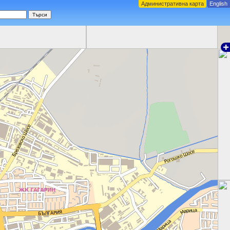
Административна карта
English