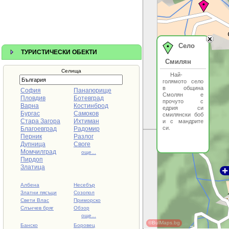
Село
ТУРИСТИЧЕСКИ ОБЕКТИ
Смилян
Селища
Най-
голямото село
в община
София
Панагюрище
Смолян е
Пловдив
Ботевград
прочуто с
Варна
Костинброд
едрия си
Бургас
Самоков
смилянски боб
Стара Загора
Ихтиман
и с мандрите
си.
Благоевград
Радомир
Перник
Разлог
Дупница
Своге
Момчилград
още...
Пирдоп
Златица
Албена
Несебър
Златни пясъци
Созопол
Свети Влас
Приморско
Слънчев бряг
Обзор
още...
©BulMaps.bg
Банско
Боровец