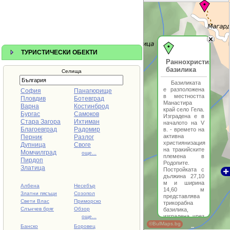
ТУРИСТИЧЕСКИ ОБЕКТИ
Раннохристиянска
базилика
Селища
Базиликата
е разположена
София
Панагюрище
в местността
Пловдив
Ботевград
Манастира
Варна
Костинброд
край село Гела.
Бургас
Самоков
Изградена е в
Стара Загора
Ихтиман
началото на V
Благоевград
Радомир
в. - времето на
активна
Перник
Разлог
християнизация
Дупница
Своге
на тракийските
Момчилград
още...
племена в
Пирдоп
Родопите.
Златица
Постройката с
дължина 27,10
м и ширина
Албена
Несебър
14,60 м
Златни пясъци
Созопол
представлява
Свети Влас
Приморско
трикорабна
Слънчев бряг
Обзор
базилика,
изградена чрез
още...
смесена
©BulMaps.bg
Банско
Боровец
зидария от