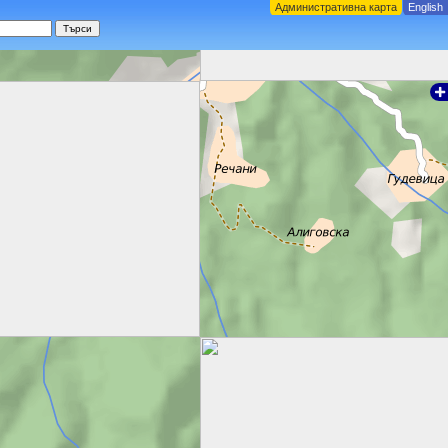
Административна карта
English