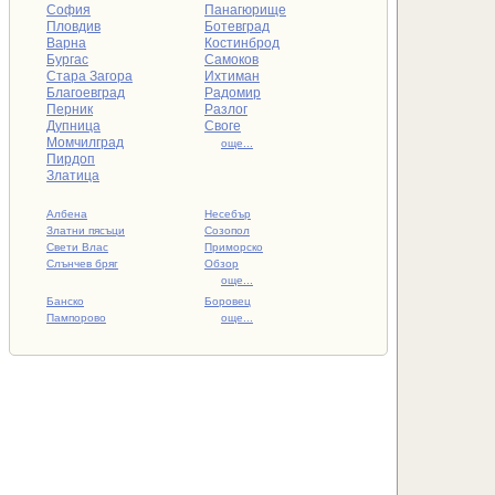
София
Панагюрище
Пловдив
Ботевград
Варна
Костинброд
Бургас
Самоков
Стара Загора
Ихтиман
Благоевград
Радомир
Перник
Разлог
Дупница
Своге
Момчилград
още...
Пирдоп
Златица
Албена
Несебър
Златни пясъци
Созопол
Свети Влас
Приморско
Слънчев бряг
Обзор
още...
Банско
Боровец
Пампорово
още...