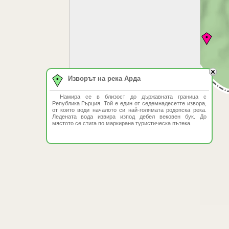
Изворът на река Арда
Намира се в близост до държавната граница с
Република Гърция. Той е един от седемнадесетте извора,
от които води началото си най-голямата родопска река.
Ледената вода извира изпод дебел вековен бук. До
мястото се стига по маркирана туристическа пътека.