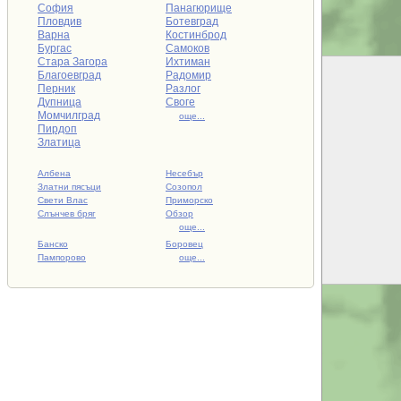
София
Панагюрище
Пловдив
Ботевград
Варна
Костинброд
Бургас
Самоков
Стара Загора
Ихтиман
Благоевград
Радомир
Перник
Разлог
Дупница
Своге
Момчилград
още...
Пирдоп
Златица
Албена
Несебър
Златни пясъци
Созопол
Свети Влас
Приморско
Слънчев бряг
Обзор
още...
Банско
Боровец
Пампорово
още...