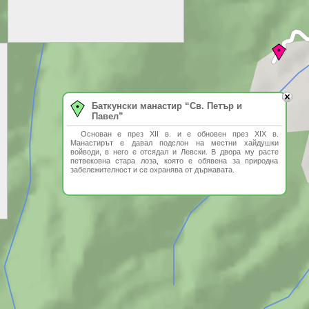
Баткунски манастир “Св. Петър и
Павел”
Основан е през XII в. и е обновен през XIX в.
Манастирът е давал подслон на местни хайдушки
войводи, в него е отсядал и Левски. В двора му расте
петвековна стара лоза, която е обявена за природна
забележителност и се охранява от държавата.