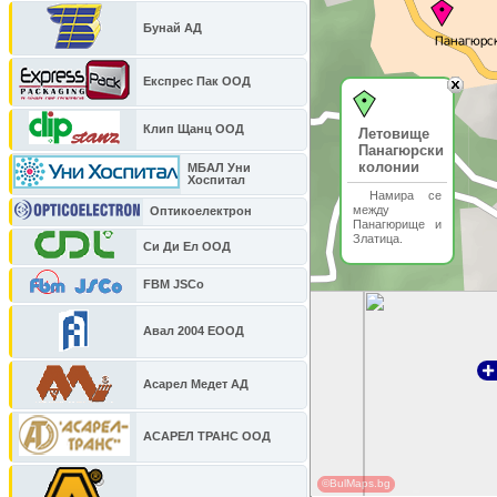
Бунай АД
Експрес Пак ООД
Клип Щанц ООД
Летовище
Панагюрски
колонии
МБАЛ Уни
Хоспитал
Намира се
между
Оптикоелектрон
Панагюрище и
Златица.
Си Ди Ел ООД
FBM JSCo
Авал 2004 ЕООД
Асарел Медет АД
АСАРЕЛ ТРАНС ООД
©BulMaps.bg