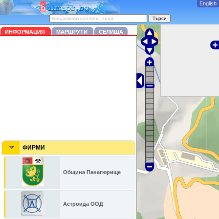
English
ИНФОРМАЦИЯ
МАРШРУТИ
СЕЛИЩА
ФИРМИ
Община Панагюрище
Астроида ООД