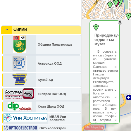
ФИРМИ
Природонаучен
отдел към
музея
Община Панагюрище
В основата
му са сбирките
на учителя
Михаил
Астроида ООД
Савлеков и
пътешественика
Никола
Делирадев.
Бунай АД
Експозицията
запознава
посетителите с
богатия
Експрес Пак ООД
животински и
растителен
свят на Средна
Клип Щанц ООД
гора. В нея
намират място
ловни трофеи
МБАЛ Уни
Хоспитал
от Африка и
образци на
©BulMaps.bg
минералите,
Оптикоелектрон