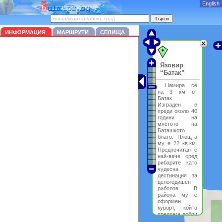
English
ИНФОРМАЦИЯ
МАРШРУТИ
СЕЛИЩА
Язовир
“Батак”
Намира се
на 3 км от
Батак.
Изграден е
преди около 40
години на
мястото на
Баташкото
блато. Площта
му е 22 кв.км.
Предпочитан е
най-вече сред
рибарите като
чудесна
дестинация за
целогодишен
риболов. В
района му е
оформен
курорт, който
предлага добри
възможности