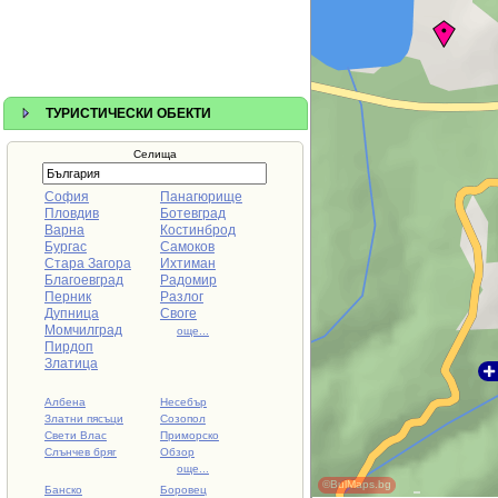
за пешеходни
преходи,
почивка сред
планина, водни
спортове, а
през зимата – и
за зимни
ТУРИСТИЧЕСКИ ОБЕКТИ
спортове.
Изградена е
ски писта с
Селища
дължина 1500
м, има ски влек
и ски гардероб.
София
Панагюрище
Пловдив
Ботевград
Варна
Костинброд
Бургас
Самоков
Стара Загора
Ихтиман
Благоевград
Радомир
Перник
Разлог
Дупница
Своге
Момчилград
още...
Пирдоп
Златица
Албена
Несебър
Златни пясъци
Созопол
Свети Влас
Приморско
Слънчев бряг
Обзор
още...
©BulMaps.bg
Банско
Боровец