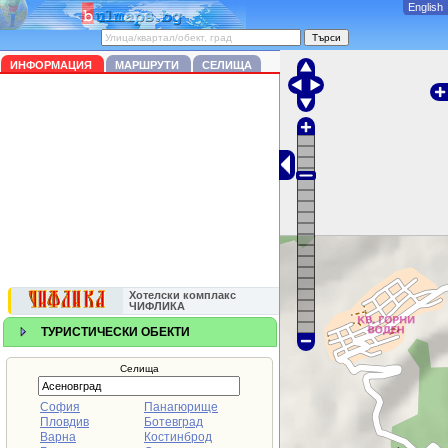
English
ИНФОРМАЦИЯ
МАРШРУТИ
СЕЛИЩА
Хотелски комплакс
ЧИФЛИКА
ТУРИСТИЧЕСКИ ОБЕКТИ
Селища
София
Панагюрище
Пловдив
Ботевград
Варна
Костинброд