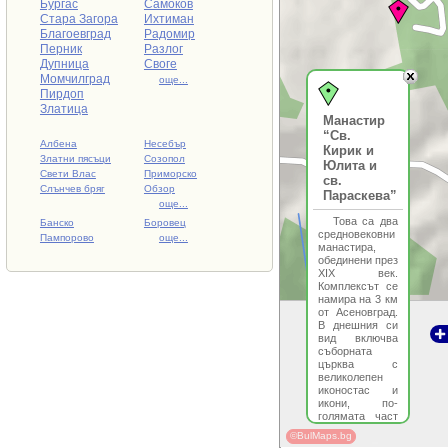
Бургас
Самоков
Стара Загора
Ихтиман
Благоевград
Радомир
Перник
Разлог
Дупница
Своге
Момчилград
още...
Пирдоп
Златица
Манастир
“Св.
Албена
Несебър
Кирик и
Златни пясъци
Созопол
Юлита и
Свети Влас
Приморско
св.
Слънчев бряг
Обзор
Параскева”
още...
Това са два
Банско
Боровец
средновековни
Пампорово
още...
манастира,
обединени през
XIX век.
Комплексът се
намира на 3 км
от Асеновград.
В днешния си
вид включва
съборната
църква с
великолепен
иконостас и
икони, по-
голямата част
от които са
©BulMaps.bg
дело на