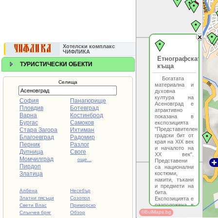
Хотелски комплакс
ЧИФЛИКА
Етнографската
ТУРИСТИЧЕСКИ ОБЕКТИ
къща
Богатата
Селища
материална и
духовна
култура на
София
Панагюрище
Асеновград е
Пловдив
Ботевград
атрактивно
Варна
Костинброд
показана в
Бургас
Самоков
експозицията
"Представителен
Стара Загора
Ихтиман
градски бит от
Благоевград
Радомир
края на XIX век
Перник
Разлог
и началото на
Дупница
Своге
XX век".
Момчилград
още...
Представени
Пирдоп
са национални
Златица
костюми,
накити, тъкани
и предмети на
Албена
Несебър
бита.
Златни пясъци
Созопол
Експозицията е
разположена в
Свети Влас
Приморско
Етнографската
©BulMaps.bg
Слънчев бряг
Обзор
къща,