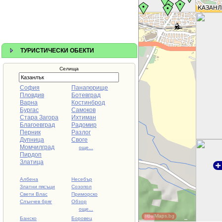
ТУРИСТИЧЕСКИ ОБЕКТИ
Селища
София
Панагюрище
Пловдив
Ботевград
Варна
Костинброд
Бургас
Самоков
Стара Загора
Ихтиман
Благоевград
Радомир
Перник
Разлог
Дупница
Своге
Момчилград
още...
Пирдоп
Златица
Албена
Несебър
Златни пясъци
Созопол
Свети Влас
Приморско
Слънчев бряг
Обзор
още...
©BulMaps.bg
Банско
Боровец