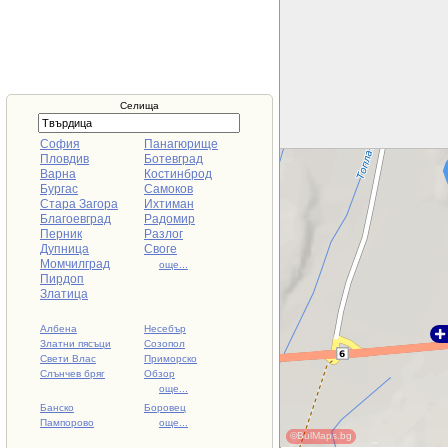
Селища
София
Панагюрище
Пловдив
Ботевград
Варна
Костинброд
Бургас
Самоков
Стара Загора
Ихтиман
Благоевград
Радомир
Перник
Разлог
Дупница
Своге
Момчилград
още...
Пирдоп
Златица
Албена
Несебър
Златни пясъци
Созопол
Свети Влас
Приморско
Слънчев бряг
Обзор
още...
Банско
Боровец
Пампорово
още...
©BulMaps.bg