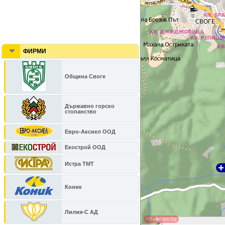
ФИРМИ
Община Своге
Държавно горско
стопанство
Евро-Аксиел ООД
Екострой ООД
Истра ТМТ
Коник
Лилия-С АД
©BulMaps.bg