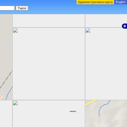
Административна карта
English