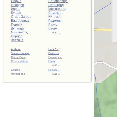
София
Панагюрище
Пловдив
Ботевград
Варна
Костинброд
Бургас
Самоков
Стара Загора
Ихтиман
Благоевград
Радомир
Перник
Разлог
Дупница
Своге
Момчилград
още...
Пирдоп
Златица
Албена
Несебър
Златни пясъци
Созопол
Свети Влас
Приморско
Слънчев бряг
Обзор
още...
Банско
Боровец
Пампорово
още...