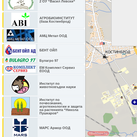
2 ОУ “Васил Левски“
АГРОБИОИНСТИТУТ
(база Костинброд)
АМЦ Метал ООД
БЕНТ ОЙЛ
Булагро 97
ЕМ Комплект Сервиз
ЕООД
Институт по
животновъдни науки
Институт по
почвознание,
агротехнологии и защита
на растенията “Никола
Пушкаров“
МАРС Армор ООД
©BulMaps.bg