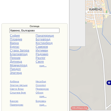
Селища
София
Панагюрище
Пловдив
Ботевград
Варна
Костинброд
Бургас
Самоков
Стара Загора
Ихтиман
Благоевград
Радомир
Перник
Разлог
Дупница
Своге
Момчилград
още...
Пирдоп
Златица
Албена
Несебър
Златни пясъци
Созопол
Свети Влас
Приморско
Слънчев бряг
Обзор
още...
Банско
Боровец
Пампорово
още...
©BulMaps.bg