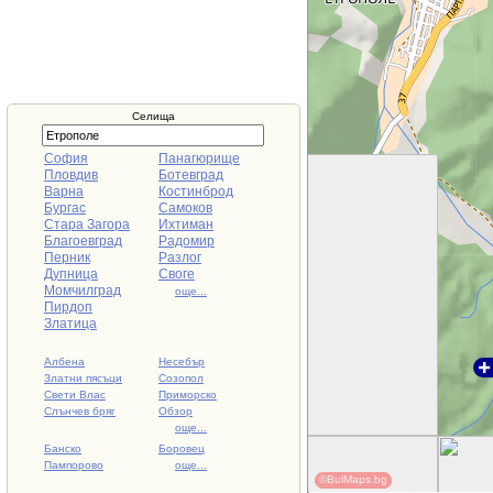
Селища
София
Панагюрище
Пловдив
Ботевград
Варна
Костинброд
Бургас
Самоков
Стара Загора
Ихтиман
Благоевград
Радомир
Перник
Разлог
Дупница
Своге
Момчилград
още...
Пирдоп
Златица
Албена
Несебър
Златни пясъци
Созопол
Свети Влас
Приморско
Слънчев бряг
Обзор
още...
Банско
Боровец
Пампорово
още...
©BulMaps.bg