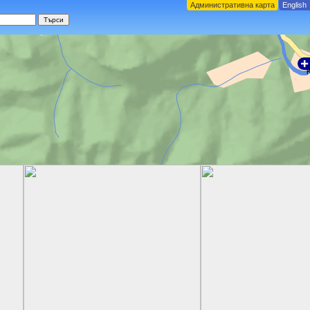
Административна карта
English