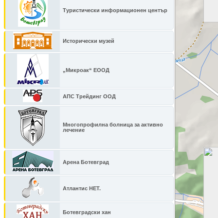
Туристически информационен център
Исторически музей
„Микроак“ ЕООД
АПС Трейдинг ООД
Многопрофилна болница за активно
лечение
Арена Ботевград
Атлантис НЕТ.
Ботевградски хан