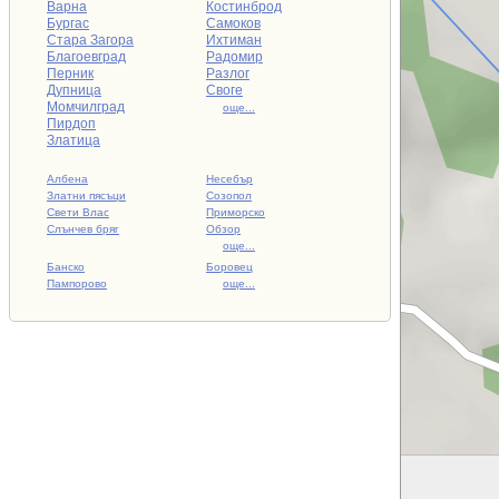
Варна
Костинброд
Бургас
Самоков
Стара Загора
Ихтиман
Благоевград
Радомир
Перник
Разлог
Дупница
Своге
Момчилград
още...
Пирдоп
Златица
Албена
Несебър
Златни пясъци
Созопол
Свети Влас
Приморско
Слънчев бряг
Обзор
още...
Банско
Боровец
Пампорово
още...