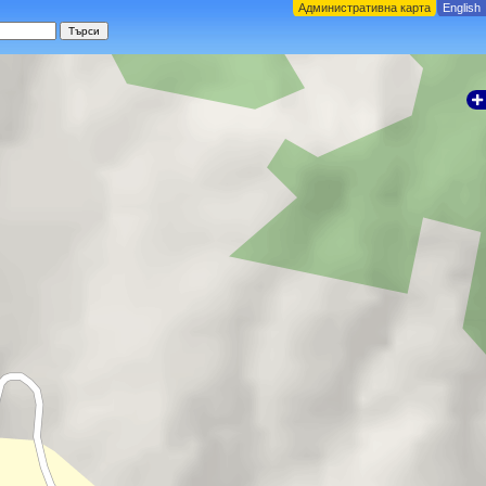
Административна карта
English