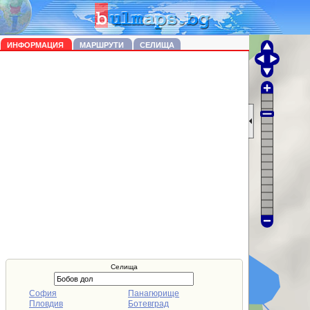
ИНФОРМАЦИЯ
МАРШРУТИ
СЕЛИЩА
Селища
София
Панагюрище
Пловдив
Ботевград