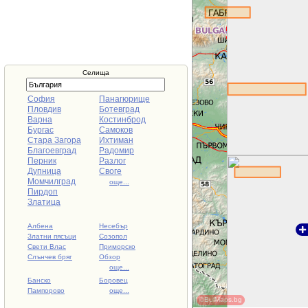
Селища
София
Панагюрище
Пловдив
Ботевград
Варна
Костинброд
Бургас
Самоков
Стара Загора
Ихтиман
Благоевград
Радомир
Перник
Разлог
Дупница
Своге
Момчилград
още...
Пирдоп
Златица
Албена
Несебър
Златни пясъци
Созопол
Свети Влас
Приморско
Слънчев бряг
Обзор
още...
Банско
Боровец
Пампорово
още...
©BulMaps.bg